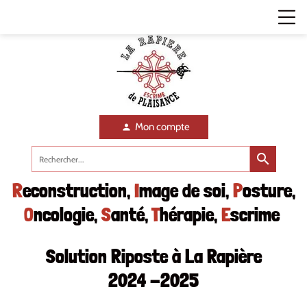
Mon compte
person
search
R
econstruction,
I
mage de soi,
P
osture,
O
ncologie,
S
anté,
T
hérapie,
E
scrime
Solution Riposte à La Rapière
2024 -2025